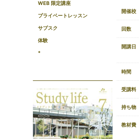
WEB 限定講座
開催校
プライベートレッスン
サブスク
回数
体験
開講日
*
時間
受講料
持ち物
教材費