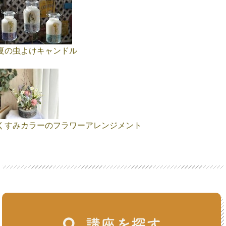
夏の虫よけキャンドル
くすみカラーのフラワーアレンジメント