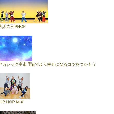
大人のHIPHOP
アカシック宇宙理論でより幸せになるコツをつかもう
HIP HOP MIX