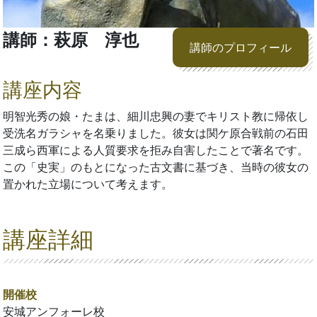
講師：萩原 淳也
講師のプロフィール
講座内容
明智光秀の娘・たまは、細川忠興の妻でキリスト教に帰依し
受洗名ガラシャを名乗りました。彼女は関ケ原合戦前の石田
三成ら西軍による人質要求を拒み自害したことで著名です。
この「史実」のもとになった古文書に基づき、当時の彼女の
置かれた立場について考えます。
講座詳細
開催校
安城アンフォーレ校