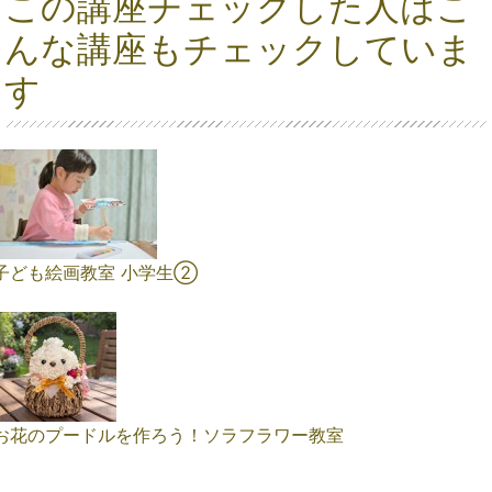
この講座チェックした人はこ
んな講座もチェックしていま
す
子ども絵画教室 小学生➁
お花のプードルを作ろう！ソラフラワー教室