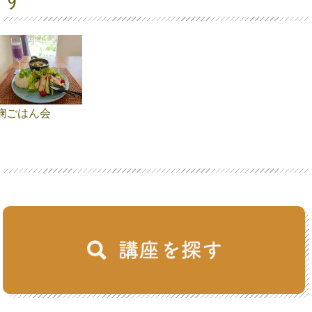
麹ごはん会