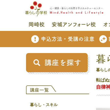
暮
暮らし
転ばぬ
自律神
暮らし・スキル