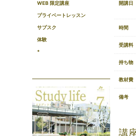
開講日
WEB 限定講座
プライベートレッスン
サブスク
時間
体験
受講料
*
持ち物
教材費
備考
講