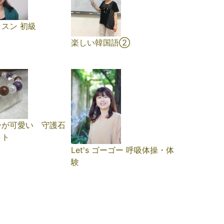
スン 初級
楽しい韓国語②
ーが可愛い 守護石
ット
Let's ゴーゴー 呼吸体操・体
験