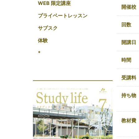
WEB 限定講座
開催校
プライベートレッスン
回数
サブスク
体験
開講日
*
時間
受講料
持ち物
教材費