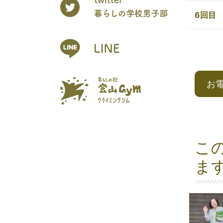
6回目
お
こ
ま