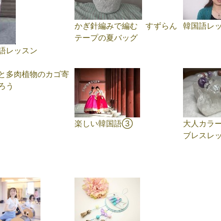
かぎ針編みで編む すずらん
韓国語レッ
テープの夏バッグ
語レッスン
と多肉植物のカゴ寄
ろう
楽しい韓国語③
大人カラ
ブレスレ