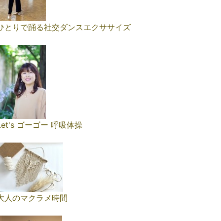
ひとりで踊る社交ダンスエクササイズ
Let's ゴーゴー 呼吸体操
大人のマクラメ時間