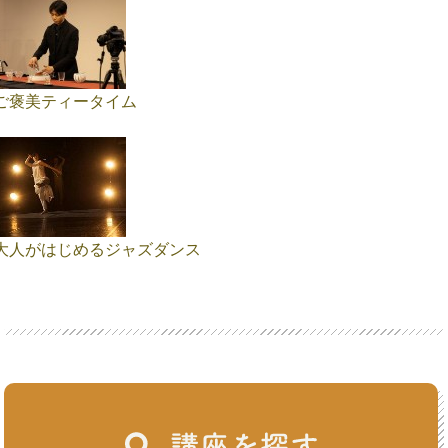
ご褒美ティータイム
大人がはじめるジャズダンス