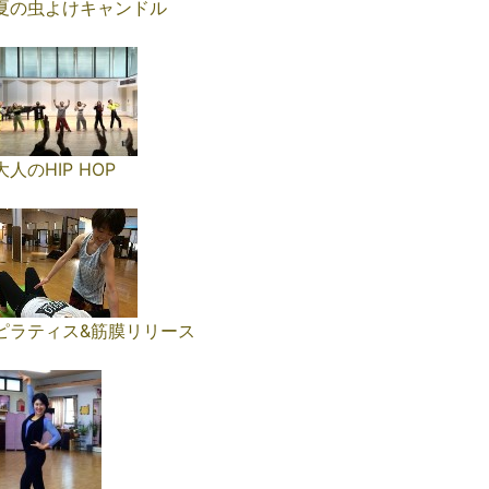
夏の虫よけキャンドル
大人のHIP HOP
ピラティス&筋膜リリース