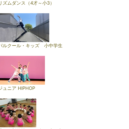
リズムダンス（4才～小3）
パルクール・キッズ 小中学生
ジュニア HIPHOP