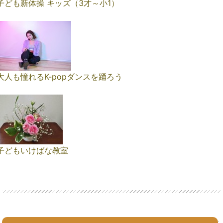
子ども新体操 キッズ（3才～小1）
大人も憧れるK-popダンスを踊ろう
子どもいけばな教室