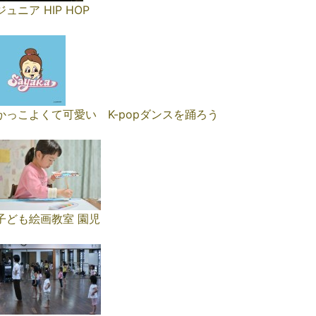
ジュニア HIP HOP
かっこよくて可愛い K-popダンスを踊ろう
子ども絵画教室 園児