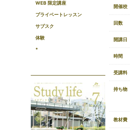
WEB 限定講座
開催校
プライベートレッスン
回数
サブスク
体験
開講日
*
時間
受講料
持ち物
教材費