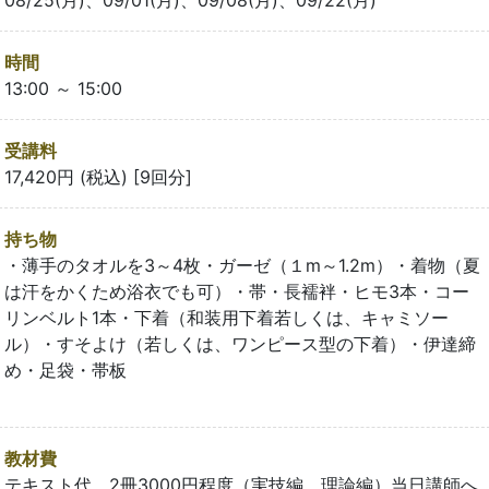
08/25(月)、09/01(月)、09/08(月)、09/22(月)
時間
13:00 ～ 15:00
受講料
17,420円 (税込) [9回分]
持ち物
・薄手のタオルを3～4枚・ガーゼ（１m～1.2m）・着物（夏
は汗をかくため浴衣でも可）・帯・長襦袢・ヒモ3本・コー
リンベルト1本・下着（和装用下着若しくは、キャミソー
ル）・すそよけ（若しくは、ワンピース型の下着）・伊達締
め・足袋・帯板
教材費
テキスト代 2冊3000円程度（実技編、理論編）当日講師へ