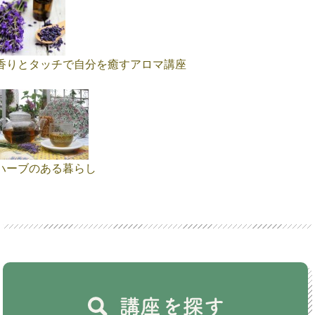
香りとタッチで自分を癒すアロマ講座
ハーブのある暮らし