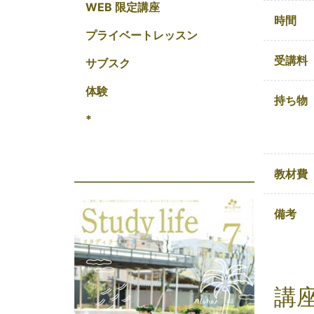
WEB 限定講座
時間
プライベートレッスン
受講料
サブスク
体験
持ち物
*
教材費
備考
講