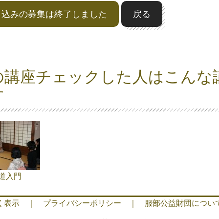
申込みの募集は終了しました
戻る
の講座チェックした人はこんな
す
道入門
く表示
｜
プライバシーポリシー
｜
服部公益財団につい