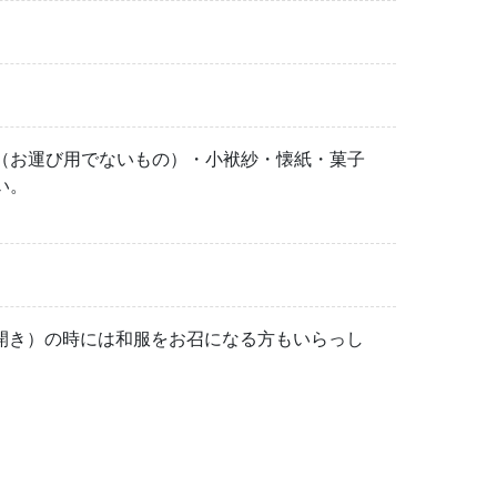
（お運び用でないもの）・小袱紗・懐紙・菓子
い。
。
炉開き）の時には和服をお召になる方もいらっし