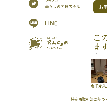
お
こ
ま
裏千家茶
特定商取引法に基づ