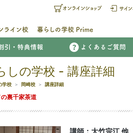
らしの学校 - 講座詳細
の学校
岡崎校
講座詳細
ての裏千家茶道
講師：大竹宗江 他