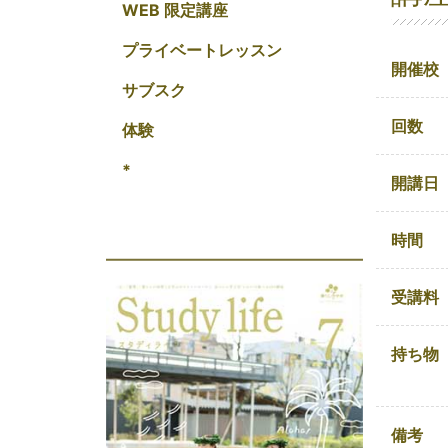
WEB 限定講座
プライベートレッスン
開催校
サブスク
回数
体験
*
開講日
時間
受講料
持ち物
備考