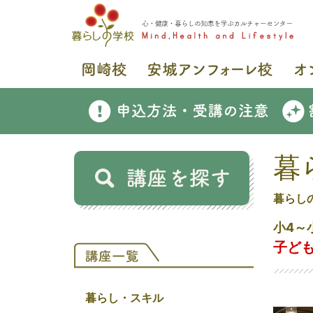
暮
暮らし
小4～
子ども
暮らし・スキル