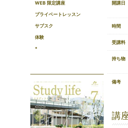
開講日
WEB 限定講座
プライベートレッスン
サブスク
時間
体験
受講料
*
持ち物
備考
講