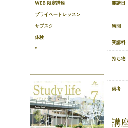
開講日
WEB 限定講座
プライベートレッスン
サブスク
時間
体験
受講料
*
持ち物
備考
講