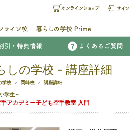
らしの学校 - 講座詳細
の学校
岡崎校
講座詳細
小学生～
空手アカデミー子ども空手教室 入門