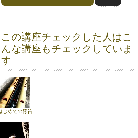
この講座チェックした人はこ
んな講座もチェックしていま
す
はじめての篠笛