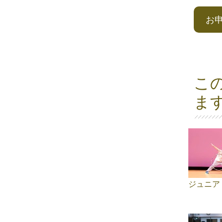
お
こ
ま
ジュニア 