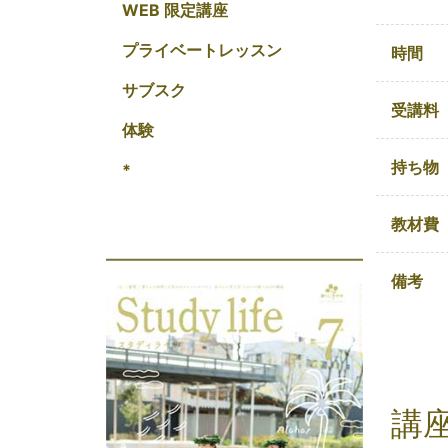
WEB 限定講座
プライベートレッスン
時間
サブスク
受講料
体験
持ち物
*
教材費
備考
講