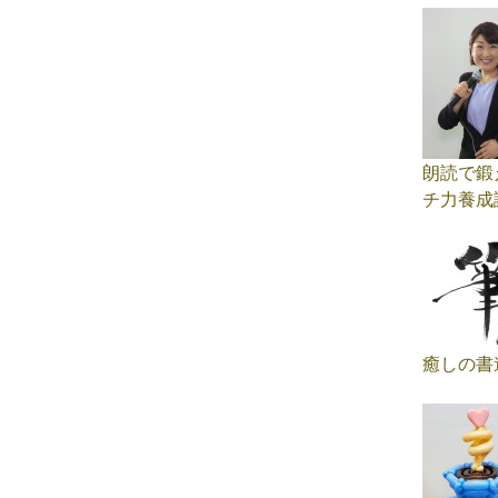
朗読で鍛
チ力養成
癒しの書