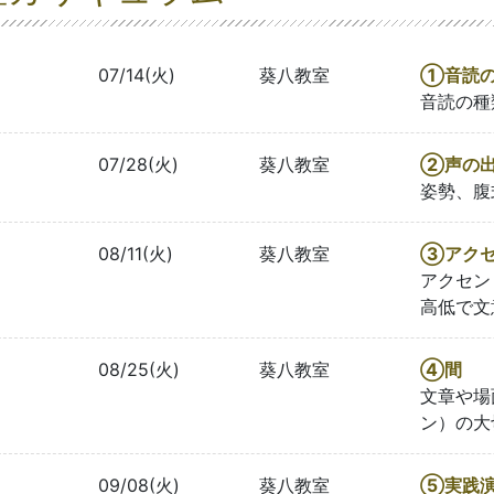
07/14(火)
葵八教室
①音読
音読の種
07/28(火)
葵八教室
②声の
姿勢、腹
08/11(火)
葵八教室
③アクセ
アクセン
高低で文
08/25(火)
葵八教室
④間
文章や場
ン）の大
09/08(火)
葵八教室
⑤実践