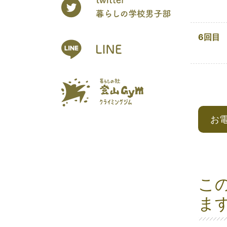
6回目
お
こ
ま