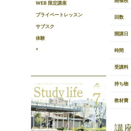
開催校
WEB 限定講座
プライベートレッスン
回数
サブスク
開講日
体験
*
時間
受講料
持ち物
教材費
講