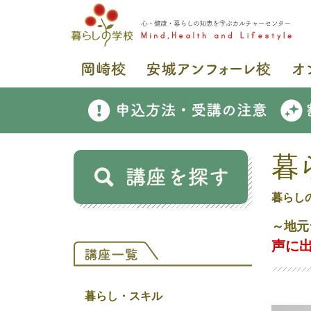
暮
暮らし
～地元
声に
暮らし・スキル