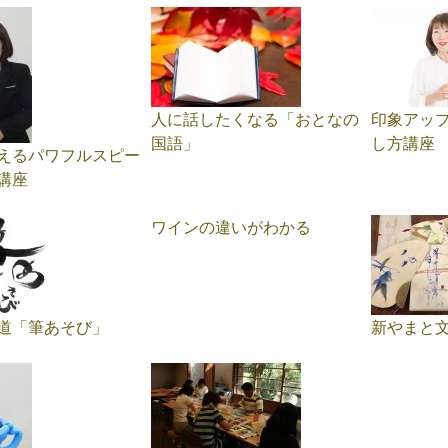
人に話したくなる「おとなの
印象アッ
国語」
し方講座
えるパワフルスピー
講座
ワインの違いがわかる
道「筆あそび」
新やまと文