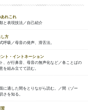
のあれこれ
類と表現技法／自己紹介
出し方
式呼吸／母音の発声、滑舌法。
ント・イントネーション
ト、が行鼻音、母音の無声化など／各ことばの
意を組み立てて読む。
面に適した間をとりながら読む。／間（ゾー
切さを知る。
演習