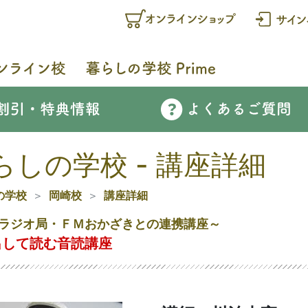
らしの学校 - 講座詳細
の学校
岡崎校
講座詳細
ラジオ局・ＦＭおかざきとの連携講座～
出して読む音読講座