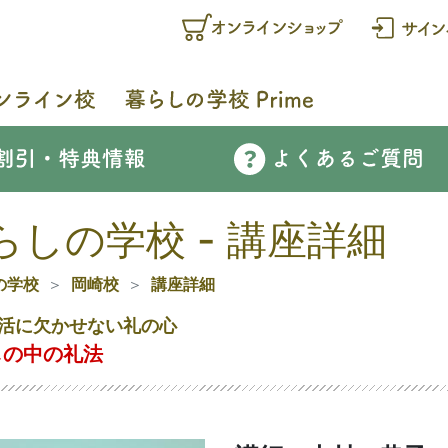
らしの学校 - 講座詳細
の学校
岡崎校
講座詳細
活に欠かせない礼の心
しの中の礼法