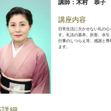
講師：木村 恭子
講座内容
日常生活に欠かせない礼の心
す。礼法の基本、折形、水引
行事のしつらえ等、感謝と尊
ます。
座詳細