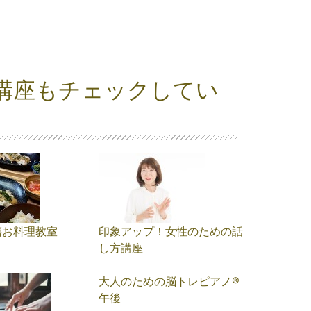
講座もチェックしてい
膳お料理教室
印象アップ！女性のための話
し方講座
大人のための脳トレピアノ®️
午後