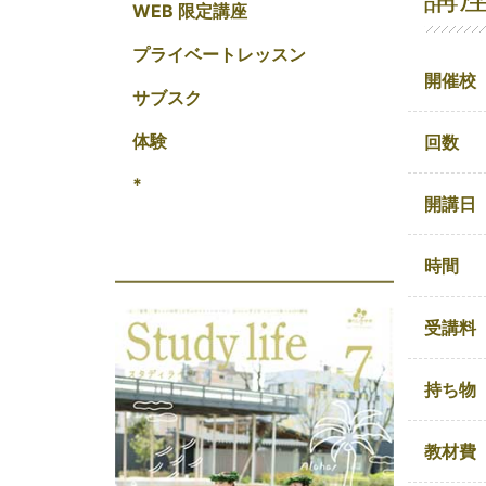
WEB 限定講座
プライベートレッスン
開催校
サブスク
体験
回数
*
開講日
時間
受講料
持ち物
教材費