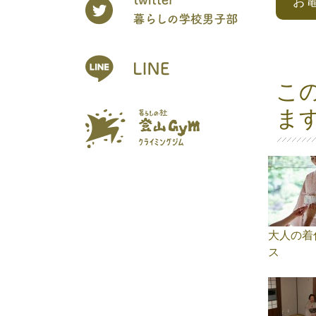
お
こ
ま
大人の着
ス