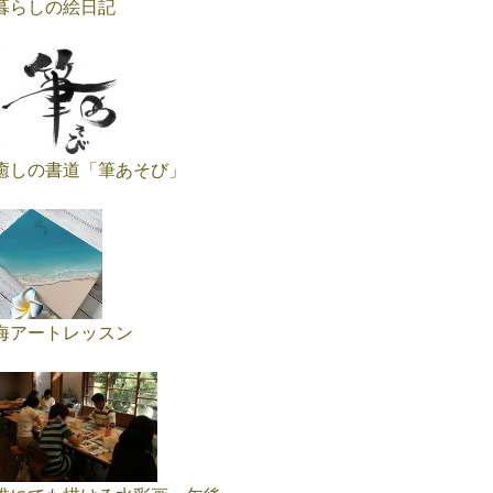
暮らしの絵日記
癒しの書道「筆あそび」
海アートレッスン