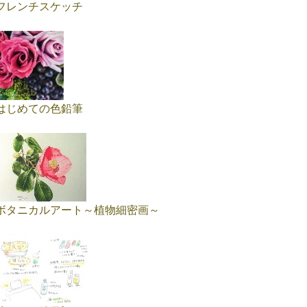
フレンチスケッチ
はじめての色鉛筆
ボタニカルアート～植物細密画～