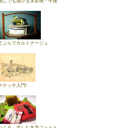
誰にでも描ける水彩画・午後
てぶらでカルトナージュ
スケッチ入門Ⅰ
つくる、楽しむ羊毛フェルト