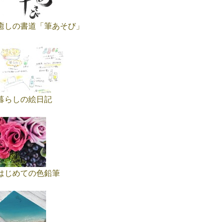
癒しの書道「筆あそび」
暮らしの絵日記
はじめての色鉛筆