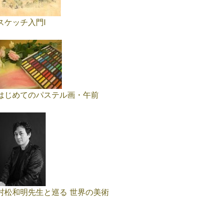
スケッチ入門Ⅰ
はじめてのパステル画・午前
村松和明先生と巡る 世界の美術