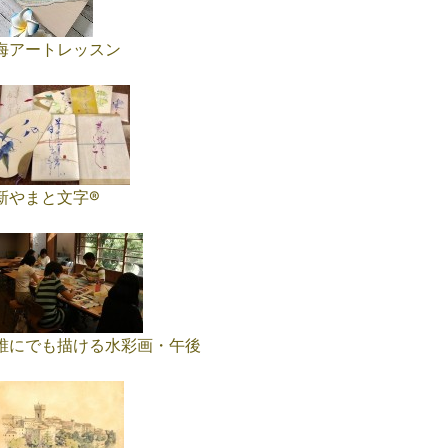
海アートレッスン
新やまと文字®
誰にでも描ける水彩画・午後