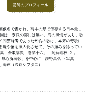
講師のプロフィール
葉仮名で書かれ、写本の形で伝存する日本最古
中国は、奈良の都には無い、海の風情があり、歌
民間芸能者であった乞食の歌は、本来の寿歌に
る鹿や蟹を擬人化させて、その痛みを詠ってい
葉集 全歌講義 巻第十六』 阿蘇瑞枝 ２，
「無心所著歌」を中心に─ 鉄野昌弘 ・写真；
し海岸（渋谿シブタニ）