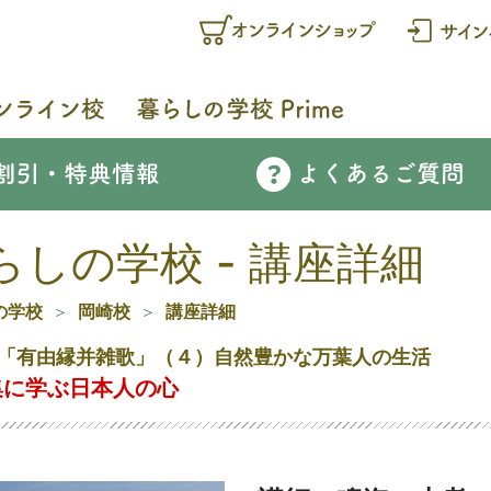
らしの学校 - 講座詳細
の学校
岡崎校
講座詳細
「有由縁并雑歌」（４）自然豊かな万葉人の生活
集に学ぶ日本人の心