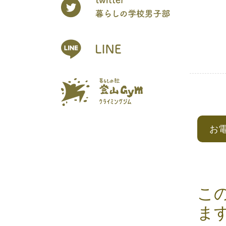
お
こ
ま