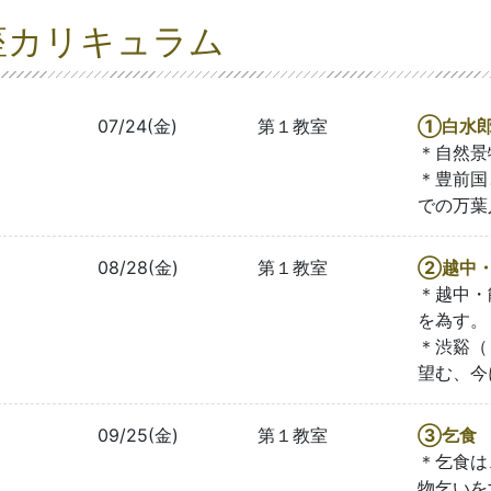
座カリキュラム
07/24(金)
第１教室
①白水
＊自然景
＊豊前国
での万葉
08/28(金)
第１教室
②越中
＊越中・
を為す。
＊渋谿（
望む、今
09/25(金)
第１教室
③乞食
＊乞食は
物乞いを