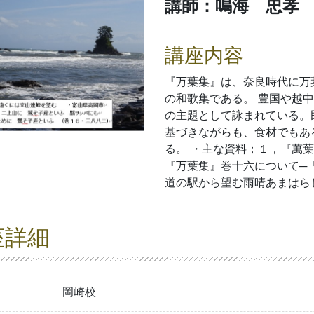
講師：鳴海 忠孝
講座内容
『万葉集』は、奈良時代に万
の和歌集である。 豊国や越
の主題として詠まれている。
基づきながらも、食材でもあ
る。 ・主な資料；１，『萬
『万葉集』巻十六について─
道の駅から望む雨晴あまはら
座詳細
岡崎校