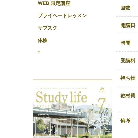
WEB 限定講座
回数
プライベートレッスン
開講日
サブスク
体験
時間
*
受講料
持ち物
教材費
備考