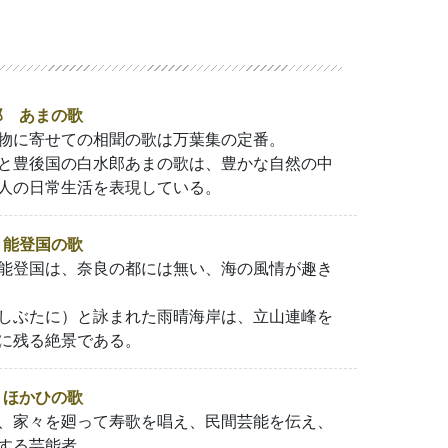
郎 あまの歌
物に寄せての相聞の歌は万葉集の定番。
と豊後国の白水郎あまの歌は、豊かな自然の中
人の日常生活を表現している。
・能登国の歌
能登国は、奈良の都には無い、海の風情が趣き
しぶたに）と詠まれた雨晴海岸は、立山連峰を
に残る絶景である。
 ほかひの歌
、家々を廻って寿歌を唱え、民間芸能を伝え、
する芸能者。