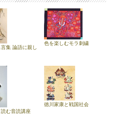
色を楽しむモラ刺繍
言集 論語に親し
徳川家康と戦国社会
て読む音読講座