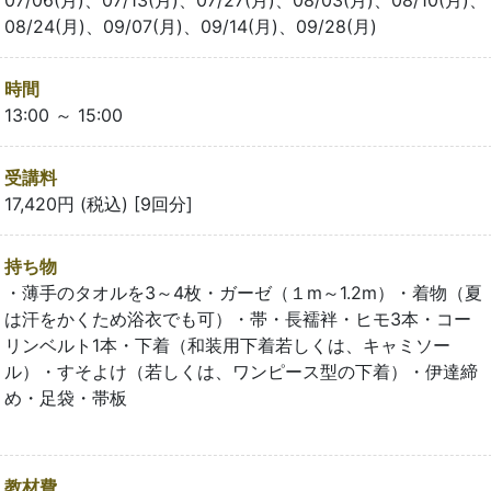
07/06(月)、07/13(月)、07/27(月)、08/03(月)、08/10(月)、
08/24(月)、09/07(月)、09/14(月)、09/28(月)
時間
13:00 ～ 15:00
受講料
17,420円 (税込) [9回分]
持ち物
・薄手のタオルを3～4枚・ガーゼ（１m～1.2m）・着物（夏
は汗をかくため浴衣でも可）・帯・長襦袢・ヒモ3本・コー
リンベルト1本・下着（和装用下着若しくは、キャミソー
ル）・すそよけ（若しくは、ワンピース型の下着）・伊達締
め・足袋・帯板
教材費