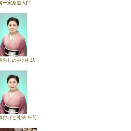
裏千家茶道入門
暮らしの中の礼法
着付けと礼法 午前