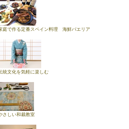
家庭で作る定番スペイン料理 海鮮パエリア
伝統文化を気軽に楽しむ
やさしい和裁教室