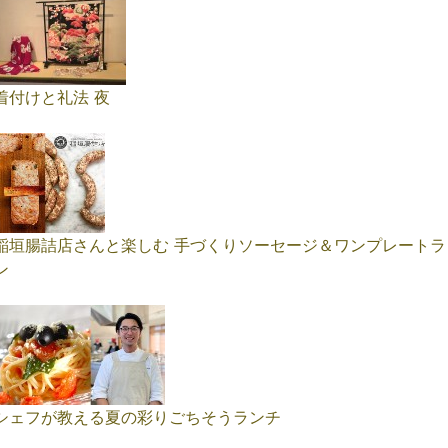
着付けと礼法 夜
稲垣腸詰店さんと楽しむ 手づくりソーセージ＆ワンプレートラ
ン
シェフが教える夏の彩りごちそうランチ