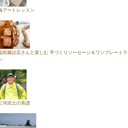
海アートレッスン
稲垣腸詰店さんと楽しむ 手づくりソーセージ＆ワンプレートラ
ン
三河武士の系譜