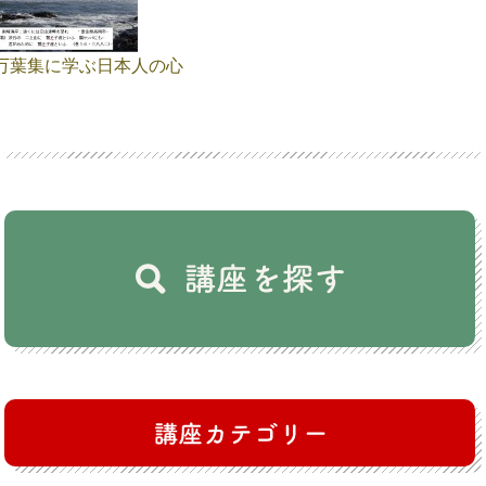
万葉集に学ぶ日本人の心