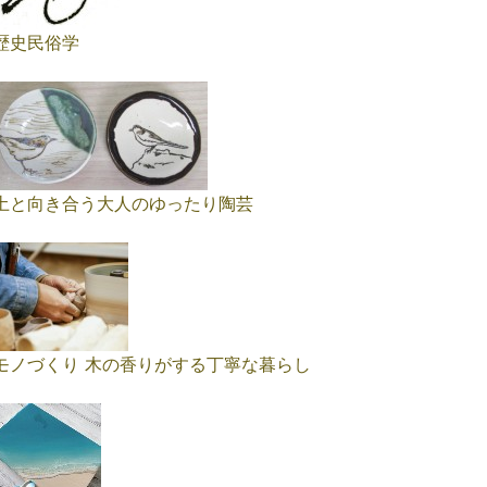
歴史民俗学
土と向き合う大人のゆったり陶芸
モノづくり 木の香りがする丁寧な暮らし