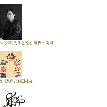
村松和明先生と巡る 世界の美術
徳川家康と戦国社会