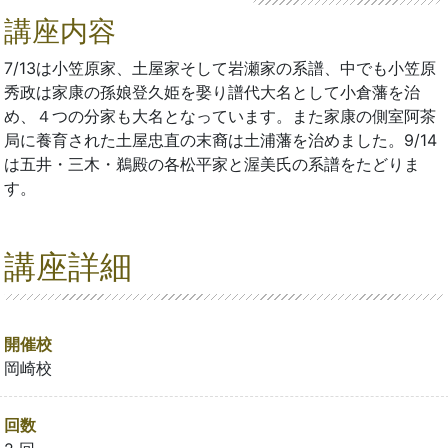
講座内容
7/13は小笠原家、土屋家そして岩瀬家の系譜、中でも小笠原
秀政は家康の孫娘登久姫を娶り譜代大名として小倉藩を治
め、４つの分家も大名となっています。また家康の側室阿茶
局に養育された土屋忠直の末裔は土浦藩を治めました。9/14
は五井・三木・鵜殿の各松平家と渥美氏の系譜をたどりま
す。
講座詳細
開催校
岡崎校
回数