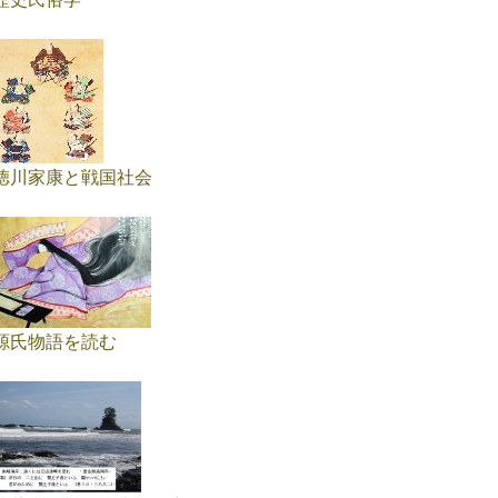
徳川家康と戦国社会
源氏物語を読む