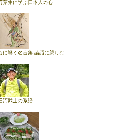
万葉集に学ぶ日本人の心
心に響く名言集 論語に親しむ
三河武士の系譜