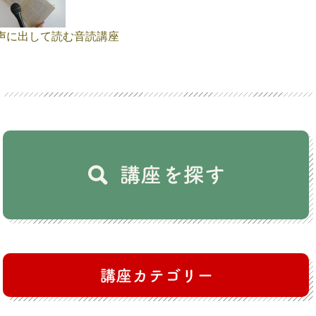
声に出して読む音読講座