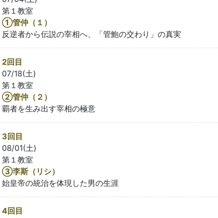
第１教室
①管仲（１）
反逆者から伝説の宰相へ、「管鮑の交わり」の真実
2回目
07/18(土)
第１教室
②管仲（２）
覇者を生み出す宰相の極意
3回目
08/01(土)
第１教室
③李斯（リシ）
始皇帝の統治を体現した男の生涯
4回目