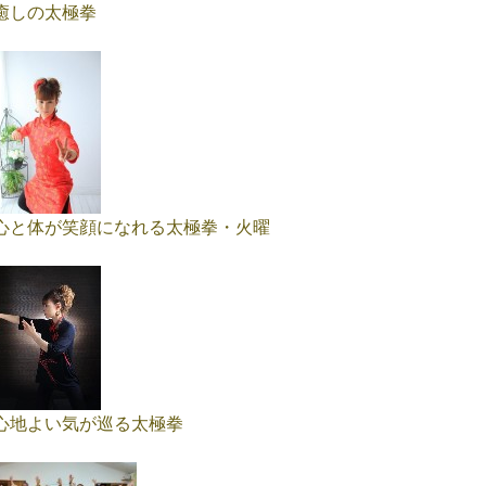
癒しの太極拳
心と体が笑顔になれる太極拳・火曜
心地よい気が巡る太極拳