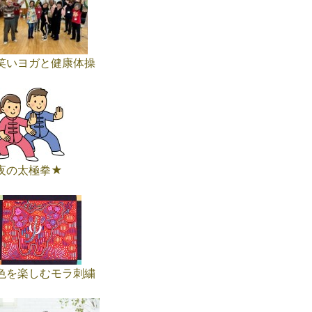
笑いヨガと健康体操
夜の太極拳★
色を楽しむモラ刺繍