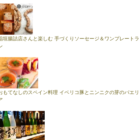
稲垣腸詰店さんと楽しむ 手づくりソーセージ＆ワンプレートラ
ン
おもてなしのスペイン料理 イベリコ豚とニンニクの芽のパエリ
ア