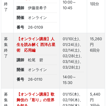
10:00～
終
1回分
講師
伊藤亜希子
10:45
了
開催
オンライン
番号
26-0109
募
【オンライン講座】人
01/10(土)、
15,260
集
生を読み解く 西洋占星
01/24(土)、
円
終
術 応用編
02/14(土)、
6回分
了
02/28(土)、
講師
松尾 碧
03/14(土)、
03/28(土)
開催
オンライン
14:00～
番号
26-0110
15:30
募
【オンライン講座】歌
01/15(木)、
5,440
集
舞伎の「彩り」の世界
02/19(木)、
円
終
を知る
03/19(木)
3回分