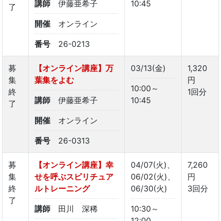
講師
伊藤亜希子
10:45
了
開催
オンライン
番号
26-0213
募
【オンライン講座】万
03/13(金)
1,320
集
葉集をよむ
円
10:00～
終
1回分
講師
伊藤亜希子
10:45
了
開催
オンライン
番号
26-0313
募
【オンライン講座】幸
04/07(火)、
7,260
集
せを呼ぶスピリチュア
06/02(火)、
円
終
ルトレーニング
06/30(火)
3回分
了
講師
田川 深稀
10:30～
12:00