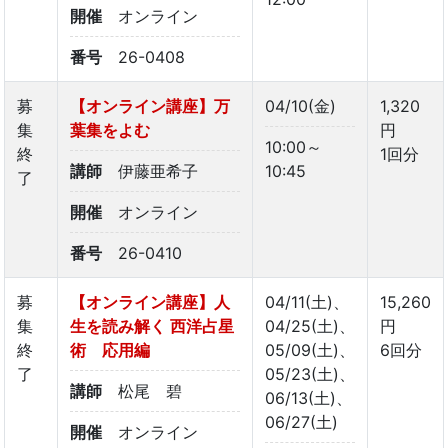
開催
オンライン
番号
26-0408
募
【オンライン講座】万
04/10(金)
1,320
集
葉集をよむ
円
10:00～
終
1回分
講師
伊藤亜希子
10:45
了
開催
オンライン
番号
26-0410
募
【オンライン講座】人
04/11(土)、
15,260
集
生を読み解く 西洋占星
04/25(土)、
円
終
術 応用編
05/09(土)、
6回分
了
05/23(土)、
講師
松尾 碧
06/13(土)、
06/27(土)
開催
オンライン