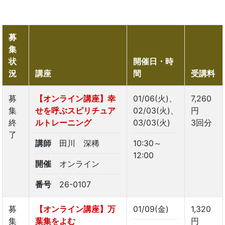
募
集
状
開催日・時
況
講座
間
受講料
募
【オンライン講座】幸
01/06(火)、
7,260
集
せを呼ぶスピリチュア
02/03(火)、
円
終
ルトレーニング
03/03(火)
3回分
了
講師
田川 深稀
10:30～
12:00
開催
オンライン
番号
26-0107
募
【オンライン講座】万
01/09(金)
1,320
集
葉集をよむ
円