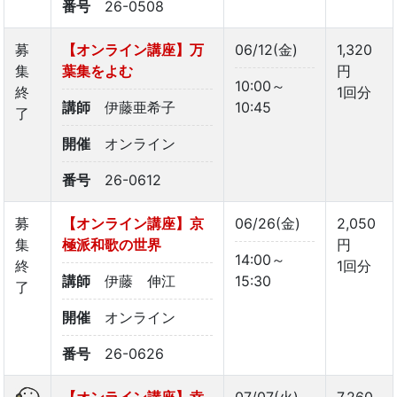
番号
26-0508
募
【オンライン講座】万
06/12(金)
1,320
集
葉集をよむ
円
10:00～
終
1回分
講師
伊藤亜希子
10:45
了
開催
オンライン
番号
26-0612
募
【オンライン講座】京
06/26(金)
2,050
集
極派和歌の世界
円
14:00～
終
1回分
講師
伊藤 伸江
15:30
了
開催
オンライン
番号
26-0626
【オンライン講座】幸
07/07(火)、
7,260