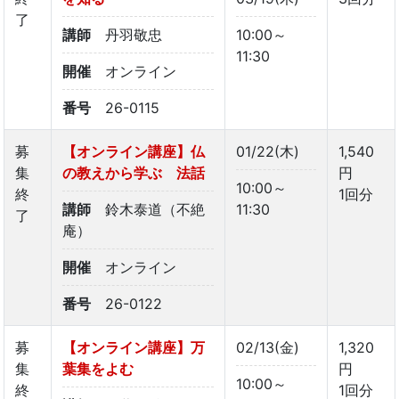
了
講師
丹羽敬忠
10:00～
11:30
開催
オンライン
番号
26-0115
募
【オンライン講座】仏
01/22(木)
1,540
集
の教えから学ぶ 法話
円
10:00～
終
1回分
講師
鈴木泰道（不絶
11:30
了
庵）
開催
オンライン
番号
26-0122
募
【オンライン講座】万
02/13(金)
1,320
集
葉集をよむ
円
10:00～
終
1回分