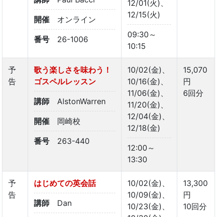
12/01(火)、
12/15(火)
開催
オンライン
09:30～
番号
26-1006
10:15
予
歌う楽しさを味わう！
10/02(金)、
15,070
告
ゴスペルレッスン
10/16(金)、
円
11/06(金)、
6回分
講師
AlstonWarren
11/20(金)、
12/04(金)、
開催
岡崎校
12/18(金)
番号
263-440
12:00～
13:30
予
はじめての英会話
10/02(金)、
13,300
告
10/09(金)、
円
講師
Dan
10/23(金)、
10回分