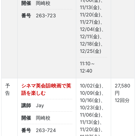
開催
岡崎校
11/13(金)、
11/20(金)、
番号
263-723
11/27(金)、
12/04(金)、
12/11(金)、
12/18(金)、
12/25(金)
11:10～
12:40
予
シネマ英会話Ⅰ映画で英
10/02(金)、
27,580
告
語を楽しむ
10/09(金)、
円
10/16(金)、
12回分
講師
Jay
10/23(金)、
11/06(金)、
開催
岡崎校
11/13(金)、
11/20(金)、
番号
263-724