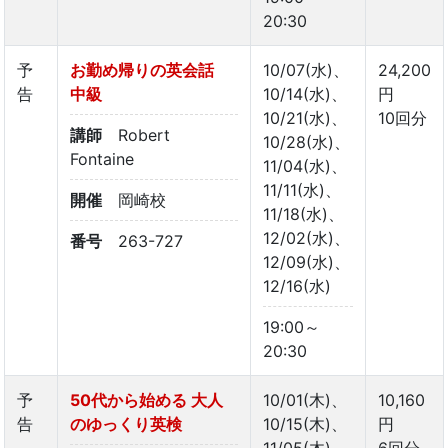
20:30
予
お勤め帰りの英会話
10/07(水)、
24,200
告
中級
10/14(水)、
円
10/21(水)、
10回分
講師
Robert
10/28(水)、
Fontaine
11/04(水)、
11/11(水)、
開催
岡崎校
11/18(水)、
12/02(水)、
番号
263-727
12/09(水)、
12/16(水)
19:00～
20:30
予
50代から始める 大人
10/01(木)、
10,160
告
のゆっくり英検
10/15(木)、
円
11/05(木)、
6回分