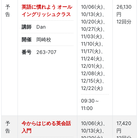
予
英語に慣れよう オール
10/06(火)、
26,130
告
イングリッシュクラス
10/13(火)、
円
10/20(火)、
12回分
講師
Dan
10/27(火)、
11/03(火)、
開催
岡崎校
11/10(火)、
11/17(火)、
番号
263-707
11/24(火)、
12/01(火)、
12/08(火)、
12/15(火)、
12/22(火)
09:30～
11:00
予
今からはじめる英会話
10/06(火)、
17,420
告
入門
10/13(火)、
円
10/20(火)、
12回分