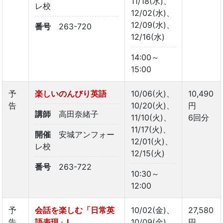
11/18(水)、
レ校
12/02(水)、
12/09(水)、
番号
263-720
12/16(水)
14:00～
15:00
予
楽しいのんびり英語
10/06(火)、
10,490
告
10/20(火)、
円
講師
高田奈緒子
11/10(火)、
6回分
11/17(火)、
開催
安城アンフォー
12/01(火)、
レ校
12/15(火)
番号
263-722
10:30～
12:00
予
会話を楽しむ「日常英
10/02(金)、
27,580
告
語表現」Ⅰ
10/09(金)、
円