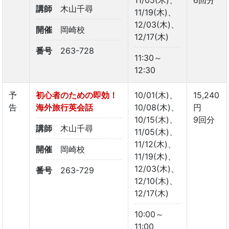
講師
木山千尋
11/19(木)、
12/03(木)、
開催
岡崎校
12/17(木)
番号
263-728
11:30～
12:30
予
初心者のための即効！
10/01(木)、
15,240
告
海外旅行英会話
10/08(木)、
円
10/15(木)、
9回分
講師
木山千尋
11/05(木)、
11/12(木)、
開催
岡崎校
11/19(木)、
12/03(木)、
番号
263-729
12/10(木)、
12/17(木)
10:00～
11:00