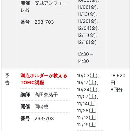
開催
安城アンフォー
11/06(金)、
レ校
11/13(金)、
11/20(金)、
番号
263-703
12/04(金)、
12/11(金)、
12/18(金)
13:30～
14:30
予
満点ホルダーが教える
10/03(土)、
18,920
告
TOEIC講座
10/17(土)、
円
10/24(土)、
8回分
講師
高田奈緒子
11/07(土)、
11/14(土)、
開催
岡崎校
11/28(土)、
12/12(土)、
番号
263-703
12/19(土)