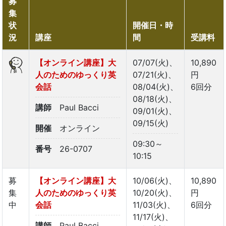
募
集
状
開催日・時
況
講座
間
受講料
【オンライン講座】大
07/07(火)、
10,890
人のためのゆっくり英
07/21(火)、
円
会話
08/04(火)、
6回分
08/18(火)、
講師
Paul Bacci
09/01(火)、
09/15(火)
開催
オンライン
09:30～
番号
26-0707
10:15
募
【オンライン講座】大
10/06(火)、
10,890
集
人のためのゆっくり英
10/20(火)、
円
中
会話
11/03(火)、
6回分
11/17(火)、
講師
Paul Bacci