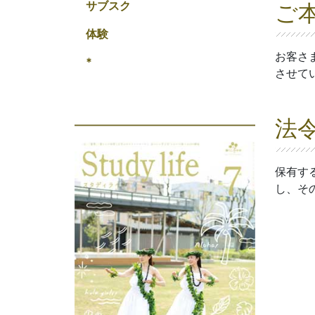
サブスク
ご
体験
お客さ
*
させて
法
保有す
し、そ