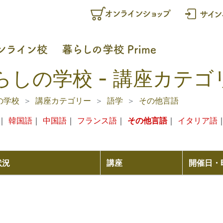
らしの学校 - 講座カテゴ
の学校
講座カテゴリー
語学
その他言語
｜
韓国語
｜
中国語
｜
フランス語
｜
その他言語
｜
イタリア語
状況
講座
開催日・