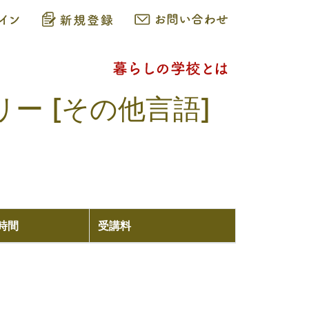
リー [その他言語]
｜
時間
受講料