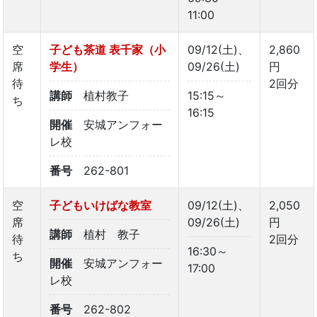
11:00
空
子ども茶道 表千家（小
09/12(土)、
2,860
席
学生）
09/26(土)
円
待
2回分
講師
植村教子
15:15～
ち
16:15
開催
安城アンフォー
レ校
番号
262-801
空
子どもいけばな教室
09/12(土)、
2,050
席
09/26(土)
円
講師
植村 教子
待
2回分
16:30～
ち
開催
安城アンフォー
17:00
レ校
番号
262-802