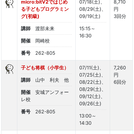
micro:bitV2ではじめ
07/18(土)、
8,710
る子どもプログラミン
08/29(土)、
円
グ(初級)
09/19(土)
3回分
講師
渡部未来
15:15～
16:30
開催
岡崎校
番号
262-805
子ども将棋（小学生）
07/11(土)、
7,260
07/25(土)、
円
講師
山中 利夫 他
08/22(土)、
6回分
08/29(土)、
開催
安城アンフォー
09/12(土)、
レ校
09/26(土)
番号
262-805
13:00～
14:30