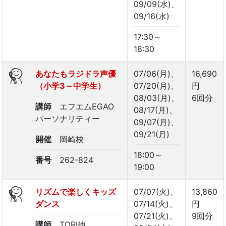
09/09(水)、
09/16(水)
17:30～
18:30
あなたもラジドラ声優
07/06(月)、
16,690
（小学3～中学生）
07/20(月)、
円
08/03(月)、
6回分
講師
エフエムEGAO
08/17(月)、
パーソナリティー
09/07(月)、
09/21(月)
開催
岡崎校
18:00～
番号
262-824
19:00
リズムで楽しくキッズ
07/07(火)、
13,860
ダンス
07/14(火)、
円
07/21(火)、
9回分
講師
TORI他