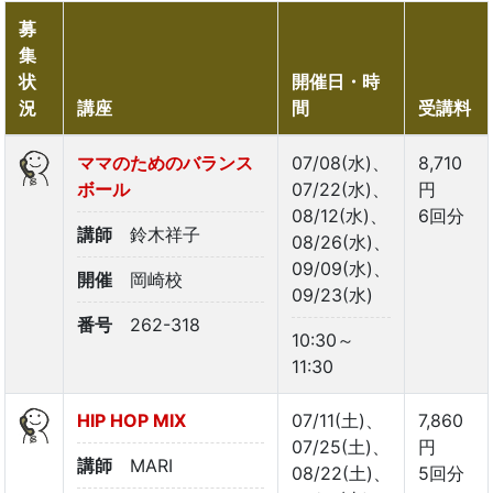
募
集
状
開催日・時
況
講座
間
受講料
ママのためのバランス
07/08(水)、
8,710
ボール
07/22(水)、
円
08/12(水)、
6回分
講師
鈴木祥子
08/26(水)、
09/09(水)、
開催
岡崎校
09/23(水)
番号
262-318
10:30～
11:30
HIP HOP MIX
07/11(土)、
7,860
07/25(土)、
円
講師
MARI
08/22(土)、
5回分