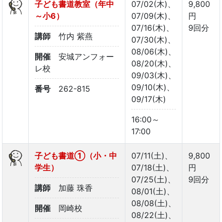
子ども書道教室（年中
07/02(木)、
9,800
～小6）
07/09(木)、
円
07/16(木)、
9回分
講師
竹内 紫燕
07/30(木)、
08/06(木)、
開催
安城アンフォー
08/20(木)、
レ校
09/03(木)、
09/10(木)、
番号
262-815
09/17(木)
16:00～
17:00
子ども書道①（小・中
07/11(土)、
9,800
学生）
07/18(土)、
円
07/25(土)、
9回分
講師
加藤 珠香
08/01(土)、
08/08(土)、
開催
岡崎校
08/22(土)、