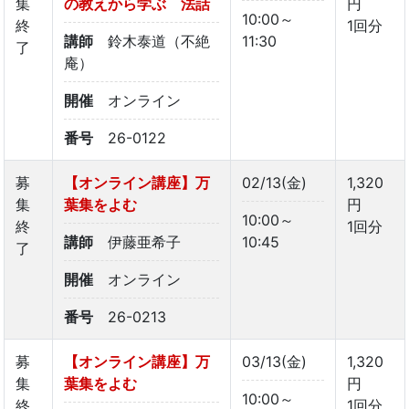
集
の教えから学ぶ 法話
円
10:00～
終
1回分
講師
鈴木泰道（不絶
11:30
了
庵）
開催
オンライン
番号
26-0122
募
【オンライン講座】万
02/13(金)
1,320
集
葉集をよむ
円
10:00～
終
1回分
講師
伊藤亜希子
10:45
了
開催
オンライン
番号
26-0213
募
【オンライン講座】万
03/13(金)
1,320
集
葉集をよむ
円
10:00～
終
1回分