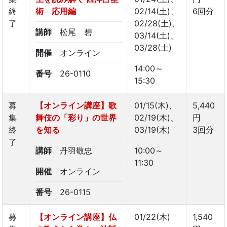
終
術 応用編
02/14(土)、
6回分
了
02/28(土)、
講師
松尾 碧
03/14(土)、
03/28(土)
開催
オンライン
14:00～
番号
26-0110
15:30
募
【オンライン講座】歌
01/15(木)、
5,440
集
舞伎の「彩り」の世界
02/19(木)、
円
終
を知る
03/19(木)
3回分
了
講師
丹羽敬忠
10:00～
11:30
開催
オンライン
番号
26-0115
募
【オンライン講座】仏
01/22(木)
1,540