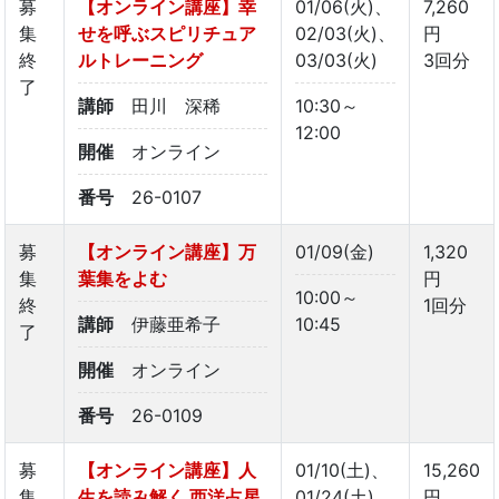
募
【オンライン講座】幸
01/06(火)、
7,260
集
せを呼ぶスピリチュア
02/03(火)、
円
終
ルトレーニング
03/03(火)
3回分
了
講師
田川 深稀
10:30～
12:00
開催
オンライン
番号
26-0107
募
【オンライン講座】万
01/09(金)
1,320
集
葉集をよむ
円
10:00～
終
1回分
講師
伊藤亜希子
10:45
了
開催
オンライン
番号
26-0109
募
【オンライン講座】人
01/10(土)、
15,260
集
生を読み解く 西洋占星
01/24(土)、
円