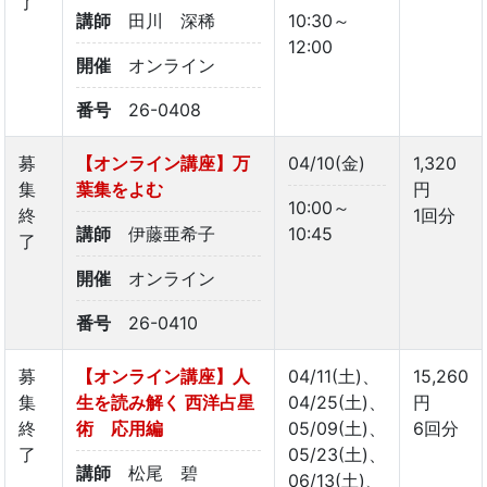
了
講師
田川 深稀
10:30～
12:00
開催
オンライン
番号
26-0408
募
【オンライン講座】万
04/10(金)
1,320
集
葉集をよむ
円
10:00～
終
1回分
講師
伊藤亜希子
10:45
了
開催
オンライン
番号
26-0410
募
【オンライン講座】人
04/11(土)、
15,260
集
生を読み解く 西洋占星
04/25(土)、
円
終
術 応用編
05/09(土)、
6回分
了
05/23(土)、
講師
松尾 碧
06/13(土)、