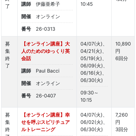
講師
伊藤亜希子
10:45
了
開催
オンライン
番号
26-0313
募
【オンライン講座】大
04/07(火)、
10,890
集
人のためのゆっくり英
04/21(火)、
円
終
会話
05/19(火)、
6回分
了
06/09(火)、
講師
Paul Bacci
06/16(火)、
06/30(火)
開催
オンライン
09:30～
番号
26-0407
10:15
募
【オンライン講座】幸
04/07(火)、
7,260
集
せを呼ぶスピリチュア
06/02(火)、
円
終
ルトレーニング
06/30(火)
3回分