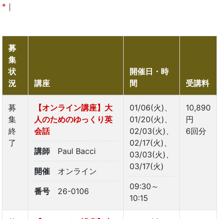
*
｜
募
集
状
開催日・時
況
講座
間
受講料
募
【オンライン講座】大
01/06(火)、
10,890
集
人のためのゆっくり英
01/20(火)、
円
終
会話
02/03(火)、
6回分
了
02/17(火)、
講師
Paul Bacci
03/03(火)、
03/17(火)
開催
オンライン
09:30～
番号
26-0106
10:15