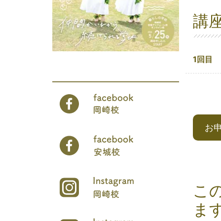
講
1回目
お
こ
ま