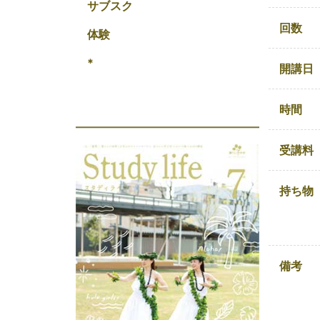
サブスク
回数
体験
*
開講日
時間
受講料
持ち物
備考