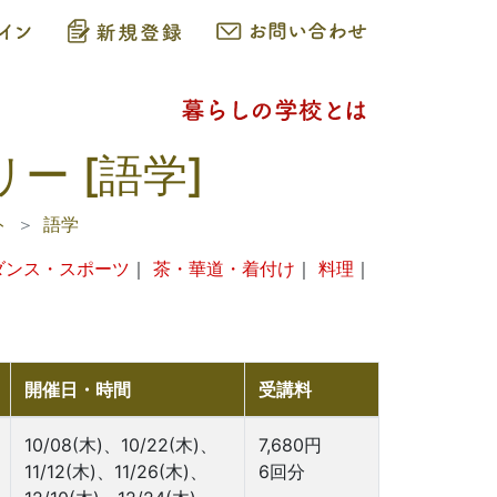
ー [語学]
ト
語学
ダンス・スポーツ
｜
茶・華道・着付け
｜
料理
｜
開催日・時間
受講料
10/08(木)、10/22(木)、
7,680円
11/12(木)、11/26(木)、
6回分