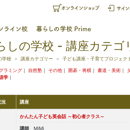
らしの学校 - 講座カテゴリ
の学校
講座カテゴリー
子ども講座・子育てプロジェク
グラミング
｜
自然塾
｜
その他
｜
囲碁・将棋
｜
書道・美術
｜
語学
｜
状況
講座
かんたん子ども英会話 ～初心者クラス～
講師
MiMi