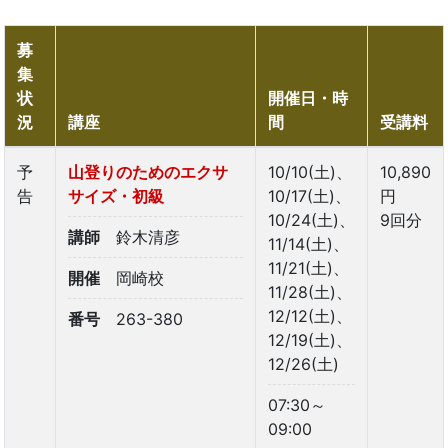
募
集
状
開催日・時
況
講座
間
受講料
予
山登りのためのエクサ
10/10(土)、
10,890
告
サイズ・初級
10/17(土)、
円
10/24(土)、
9回分
講師
鈴木清彦
11/14(土)、
11/21(土)、
開催
岡崎校
11/28(土)、
12/12(土)、
番号
263-380
12/19(土)、
12/26(土)
07:30～
09:00