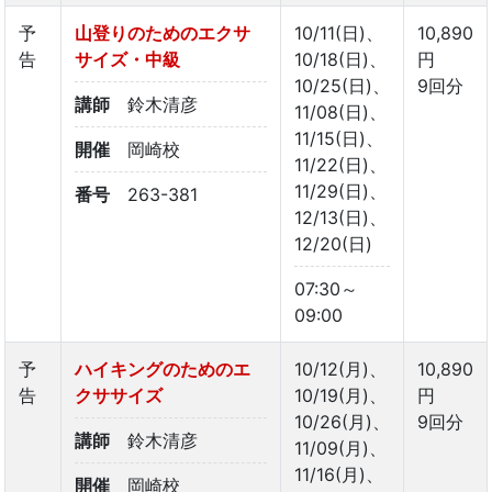
予
山登りのためのエクサ
10/11(日)、
10,890
告
サイズ・中級
10/18(日)、
円
10/25(日)、
9回分
講師
鈴木清彦
11/08(日)、
11/15(日)、
開催
岡崎校
11/22(日)、
11/29(日)、
番号
263-381
12/13(日)、
12/20(日)
07:30～
09:00
予
ハイキングのためのエ
10/12(月)、
10,890
告
クササイズ
10/19(月)、
円
10/26(月)、
9回分
講師
鈴木清彦
11/09(月)、
11/16(月)、
開催
岡崎校