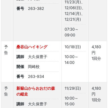
11/23(月)、
12/06(日)、
番号
263-382
12/14(月)、
12/21(月)
07:30～
09:00
予
桑谷山ハイキング
10/18(日)
4,180
告
円
講師
大久保豊子
10:00～
1回分
14:00
開催
岡崎校
番号
263-934
予
新嶽山からおおだの森
11/29(日)
4,180
告
の縦走
円
10:00～
1回分
講師
大久保豊子
15:00