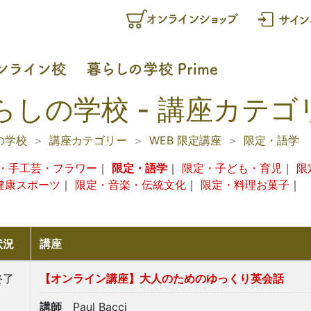
らしの学校 - 講座カテゴ
の学校
講座カテゴリー
WEB 限定講座
限定・語学
・手工芸・フラワー
｜
限定・語学
｜
限定・子ども・育児
｜
限
健康スポーツ
｜
限定・音楽・伝統文化
｜
限定・料理お菓子
｜
状況
講座
終了
【オンライン講座】大人のためのゆっくり英会話
講師
Paul Bacci