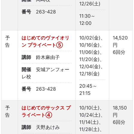
12/26(土)
番号
263-428
11:30～
12:00
予
はじめてのヴァイオリ
10/02(金)、
14,520
告
ン プライベート➄
10/16(金)、
円
11/06(金)、
6回分
講師
鈴木麻由子
11/20(金)、
12/04(金)、
開催
安城アンフォー
12/18(金)
レ校
20:45～
番号
263-428
21:15
予
はじめてのサックス プ
10/10(土)、
18,150
告
ライベート④
10/24(土)、
円
11/14(土)、
6回分
講師
天野あけみ
11/28(土)、