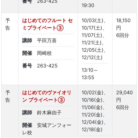
番号
263-425
19:30
予
はじめてのフルート セ
10/03(土)、
18,150
告
ミプライベート③
10/17(土)、
円
11/07(土)、
6回分
講師
平田万喜
11/21(土)、
12/05(土)、
開催
岡崎校
12/12(土)
番号
263-425
13:10～
13:55
予
はじめてのヴァイオリ
10/02(金)、
29,040
告
ン プライベート➂
10/16(金)、
円
11/06(金)、
6回分
講師
鈴木麻由子
11/20(金)、
12/04(金)、
開催
安城アンフォー
12/18(金)
レ校