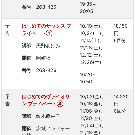
19:35～
番号
263-426
20:05
予
はじめてのサックス プ
10/10(土)、
18,150
告
ライベート①
10/24(土)、
円
11/14(土)、
6回分
講師
天野あけみ
11/28(土)、
12/12(土)、
開催
岡崎校
12/26(土)
番号
263-426
10:20～
10:50
予
はじめてのヴァイオリ
10/02(金)、
14,520
告
ン プライベート④
10/16(金)、
円
11/06(金)、
6回分
講師
鈴木麻由子
11/20(金)、
12/04(金)、
開催
安城アンフォー
12/18(金)