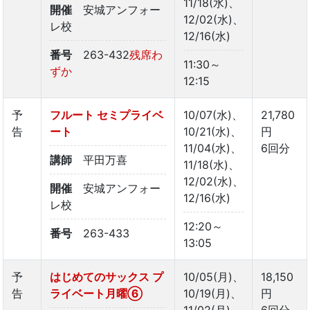
11/18(水)、
開催
安城アンフォー
12/02(水)、
レ校
12/16(水)
番号
263-432
残席わ
11:30～
ずか
12:15
予
フルート セミプライベ
10/07(水)、
21,780
告
ート
10/21(水)、
円
11/04(水)、
6回分
講師
平田万喜
11/18(水)、
12/02(水)、
開催
安城アンフォー
12/16(水)
レ校
12:20～
番号
263-433
13:05
予
はじめてのサックス プ
10/05(月)、
18,150
告
ライベート月曜⑥
10/19(月)、
円
11/02(月)、
6回分