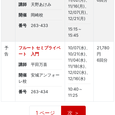
講師
天野あけみ
11/16(月)、
12/07(月)、
開催
岡崎校
12/21(月)
番号
263-433
15:15～
15:45
予
フルート セミプライベ
10/07(水)、
21,780
告
ート 入門
10/21(水)、
円
11/04(水)、
6回分
講師
平田万喜
11/18(水)、
12/02(水)、
開催
安城アンフォー
12/16(水)
レ校
10:40～
番号
263-434
11:25
1 ページ
次 ＞