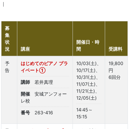
｜
募
集
状
開催日・時
況
講座
間
受講料
予
はじめてのピアノ プラ
10/03(土)、
19,800
告
イベート①
10/17(土)、
円
10/31(土)、
6回分
講師
若井真理
11/07(土)、
11/21(土)、
開催
安城アンフォー
12/05(土)
レ校
14:45～
番号
263-416
15:15