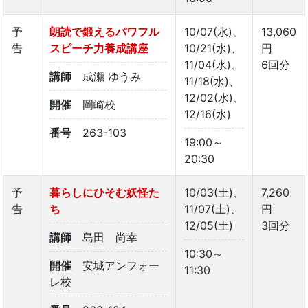
予
朗読で鍛えるパワフル
10/07(水)、
13,060
告
スピーチ力養成講座
10/21(水)、
円
11/04(水)、
6回分
講師
成瀬 ゆうみ
11/18(水)、
12/02(水)、
開催
岡崎校
12/16(水)
番号
263-103
19:00～
20:30
予
暮らしにひそむ妖怪た
10/03(土)、
7,260
告
ち
11/07(土)、
円
12/05(土)
3回分
講師
島田 尚幸
10:30～
開催
安城アンフォー
11:30
レ校