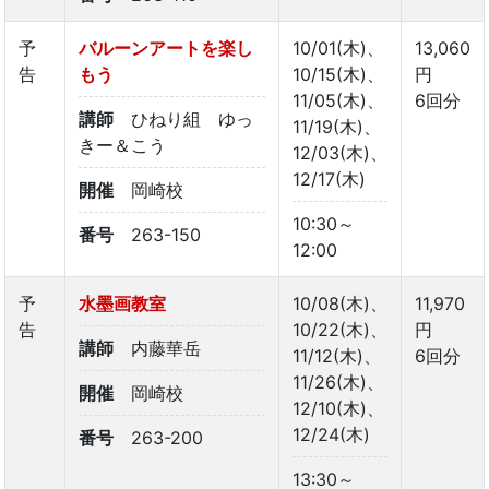
予
バルーンアートを楽し
10/01(木)、
13,060
告
もう
10/15(木)、
円
11/05(木)、
6回分
講師
ひねり組 ゆっ
11/19(木)、
きー＆こう
12/03(木)、
12/17(木)
開催
岡崎校
10:30～
番号
263-150
12:00
予
水墨画教室
10/08(木)、
11,970
告
10/22(木)、
円
講師
内藤華岳
11/12(木)、
6回分
11/26(木)、
開催
岡崎校
12/10(木)、
12/24(木)
番号
263-200
13:30～