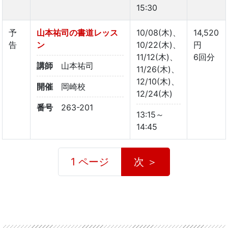
15:30
予
山本祐司の書道レッス
10/08(木)、
14,520
告
ン
10/22(木)、
円
11/12(木)、
6回分
講師
山本祐司
11/26(木)、
12/10(木)、
開催
岡崎校
12/24(木)
番号
263-201
13:15～
14:45
1 ページ
次 ＞