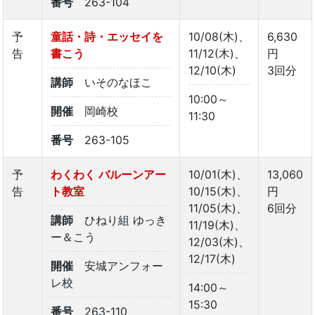
番号
263-104
予
童話・詩・エッセイを
10/08(木)、
6,630
告
書こう
11/12(木)、
円
12/10(木)
3回分
講師
いそのなほこ
10:00～
開催
岡崎校
11:30
番号
263-105
予
わくわく バルーンアー
10/01(木)、
13,060
告
ト教室
10/15(木)、
円
11/05(木)、
6回分
講師
ひねり組 ゆっき
11/19(木)、
ー＆こう
12/03(木)、
12/17(木)
開催
安城アンフォー
レ校
14:00～
15:30
番号
263-110