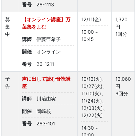
番号
26-1113
募
【オンライン講座】万
12/11(金)
1,320
集
葉集をよむ
円
10:00～
中
1回分
講師
伊藤亜希子
10:45
開催
オンライン
番号
26-1211
予
声に出して読む音読講
10/13(火)、
13,060
告
座
10/27(火)、
円
11/10(火)、
6回分
講師
川治由実
11/24(火)、
12/08(火)、
開催
岡崎校
12/22(火)
番号
263-101
14:30～
16:00