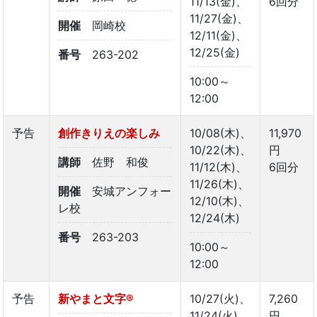
11/13(金)、
6回分
11/27(金)、
開催
岡崎校
12/11(金)、
12/25(金)
番号
263-202
10:00～
12:00
予告
創作きりえの楽しみ
10/08(木)、
11,970
10/22(木)、
円
講師
佐野 和俊
11/12(木)、
6回分
11/26(木)、
開催
安城アンフォー
12/10(木)、
レ校
12/24(木)
番号
263-203
10:00～
12:00
予告
新やまと文字®
10/27(火)、
7,260
11/24(火)、
円