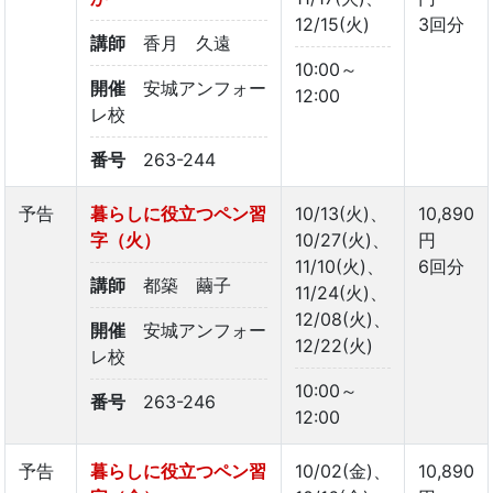
12/15(火)
3回分
講師
香月 久遠
10:00～
開催
安城アンフォー
12:00
レ校
番号
263-244
予告
暮らしに役立つペン習
10/13(火)、
10,890
字（火）
10/27(火)、
円
11/10(火)、
6回分
講師
都築 繭子
11/24(火)、
12/08(火)、
開催
安城アンフォー
12/22(火)
レ校
10:00～
番号
263-246
12:00
予告
暮らしに役立つペン習
10/02(金)、
10,890