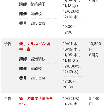
講師
都築繭子
11/18(水)、
12/02(水)、
開催
岡崎校
12/16(水)
番号
263-213
10:00～
12:00
予告
楽しく学ぶ ペン習
10/01(木)、
10,890
字・夜
10/15(木)、
円
11/05(木)、
6回分
講師
岩瀬瑞枝
11/19(木)、
12/03(木)、
開催
岡崎校
12/17(木)
番号
263-214
18:30～
20:30
予告
癒しの書道「筆あそ
10/22(木)、
5,440
び」
11/26(木)、
円