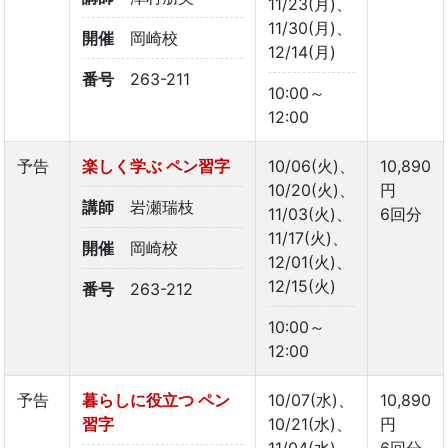
11/23(月)、
11/30(月)、
開催
岡崎校
12/14(月)
番号
263-211
10:00～
12:00
予告
楽しく学ぶ ペン習字
10/06(火)、
10,890
10/20(火)、
円
講師
岩瀬瑞枝
11/03(火)、
6回分
11/17(火)、
開催
岡崎校
12/01(火)、
12/15(火)
番号
263-212
10:00～
12:00
予告
暮らしに役立つ ペン
10/07(水)、
10,890
習字
10/21(水)、
円
11/04(水)、
6回分