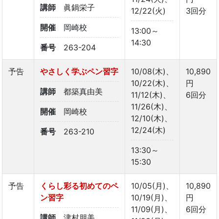
講師
眞鍋栄子
12/22(火)
3回分
開催
岡崎校
13:00～
14:30
番号
263-204
予告
やさしく学ぶペン習字
10/08(木)、
10,890
10/22(木)、
円
講師
都築真由美
11/12(木)、
6回分
11/26(木)、
開催
岡崎校
12/10(木)、
12/24(木)
番号
263-210
13:30～
15:30
予告
くらし彩る初めてのペ
10/05(月)、
10,890
ン習字
10/19(月)、
円
11/09(月)、
6回分
講師
津村朋美