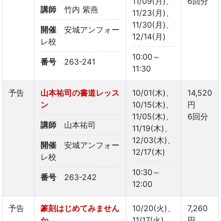
11/09(月)、
6回分
講師
竹内 紫燕
11/23(月)、
11/30(月)、
開催
安城アンフォー
12/14(月)
レ校
10:00～
番号
263-241
11:30
予告
山本祐司の書道レッス
10/01(木)、
14,520
ン
10/15(木)、
円
11/05(木)、
6回分
講師
山本祐司
11/19(木)、
12/03(木)、
開催
安城アンフォー
12/17(木)
レ校
10:30～
番号
263-242
12:00
予告
篆刻はじめてみません
10/20(火)、
7,260
か
11/17(火)、
円