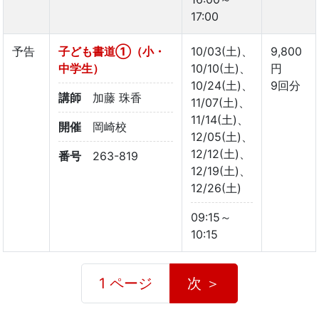
17:00
予告
子ども書道①（小・
10/03(土)、
9,800
中学生）
10/10(土)、
円
10/24(土)、
9回分
講師
加藤 珠香
11/07(土)、
11/14(土)、
開催
岡崎校
12/05(土)、
12/12(土)、
番号
263-819
12/19(土)、
12/26(土)
09:15～
10:15
1 ページ
次 ＞