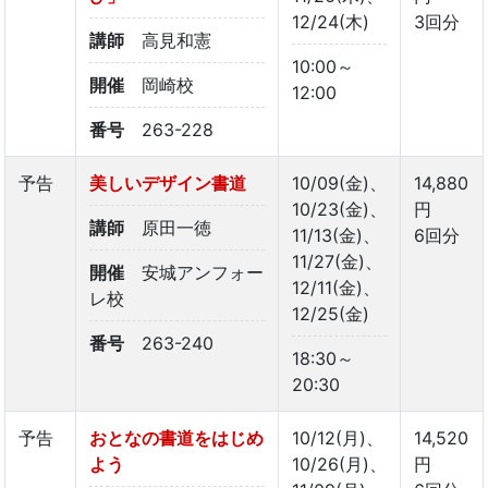
12/24(木)
3回分
講師
高見和憲
10:00～
開催
岡崎校
12:00
番号
263-228
予告
美しいデザイン書道
10/09(金)、
14,880
10/23(金)、
円
講師
原田一徳
11/13(金)、
6回分
11/27(金)、
開催
安城アンフォー
12/11(金)、
レ校
12/25(金)
番号
263-240
18:30～
20:30
予告
おとなの書道をはじめ
10/12(月)、
14,520
よう
10/26(月)、
円