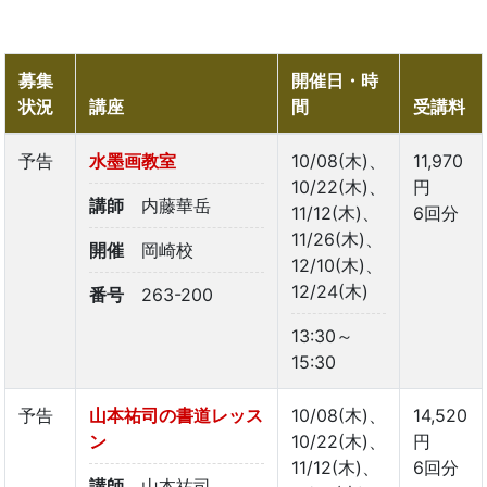
募集
開催日・時
状況
講座
間
受講料
予告
水墨画教室
10/08(木)、
11,970
10/22(木)、
円
講師
内藤華岳
11/12(木)、
6回分
11/26(木)、
開催
岡崎校
12/10(木)、
12/24(木)
番号
263-200
13:30～
15:30
予告
山本祐司の書道レッス
10/08(木)、
14,520
ン
10/22(木)、
円
11/12(木)、
6回分
講師
山本祐司