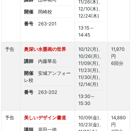
11/26(木)、
12/10(木)、
開催
岡崎校
12/24(木)
番号
263-201
13:15～
14:45
予告
奥深い水墨画の世界
10/12(月)、
11,970
10/26(月)、
円
講師
内藤華岳
11/09(月)、
6回分
11/23(月)、
開催
安城アンフォー
11/30(月)、
レ校
12/14(月)
番号
263-202
13:30～
15:30
予告
美しいデザイン書道
10/09(金)、
14,880
10/23(金)、
円
講師
原田一徳