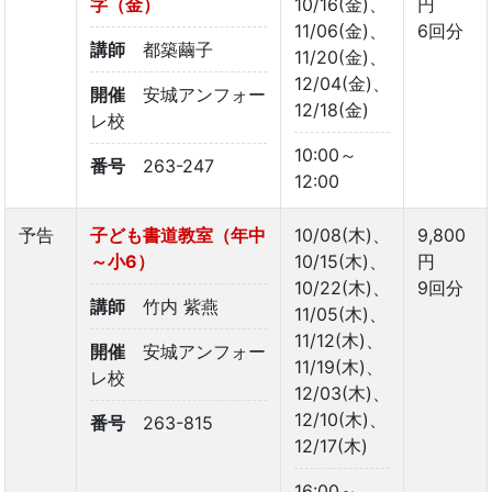
字（金）
10/16(金)、
円
11/06(金)、
6回分
講師
都築繭子
11/20(金)、
12/04(金)、
開催
安城アンフォー
12/18(金)
レ校
10:00～
番号
263-247
12:00
予告
子ども書道教室（年中
10/08(木)、
9,800
～小6）
10/15(木)、
円
10/22(木)、
9回分
講師
竹内 紫燕
11/05(木)、
11/12(木)、
開催
安城アンフォー
11/19(木)、
レ校
12/03(木)、
12/10(木)、
番号
263-815
12/17(木)
16:00～