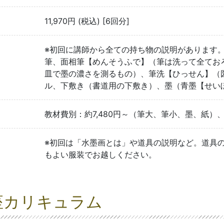
11,970円 (税込) [6回分]
※初回に講師から全ての持ち物の説明があります。
筆、面相筆【めんそうふで】（筆は洗って全てお
皿で墨の濃さを測るもの）、筆洗【ひっせん】（
ル、下敷き（書道用の下敷き）、墨（青墨【せ
教材費別：約7,480円～（筆大、筆小、墨、紙）、
※初回は「水墨画とは」や道具の説明など。道具
もよい服装でお越しください。
座カリキュラム