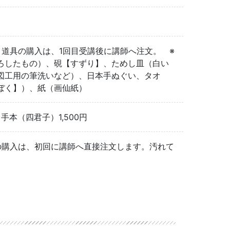
道具の購入は、1回目受講後に講師へ注文。 ※
ろしたもの）、硯【すずり】、ためし皿（白い
図工用の筆洗いなど）、日本手ぬぐい、タオ
いぼく】）、紙（画仙紙）
手本（四君子）1,500円
の購入は、初回に講師へ直接注文します。汚れて