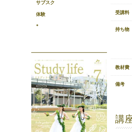
サブスク
受講料
体験
*
持ち物
教材費
備考
講