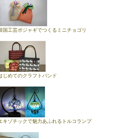
韓国工芸ポジャギでつくるミニチョゴリ
はじめてのクラフトバンド
エキゾチックで魅力あふれるトルコランプ