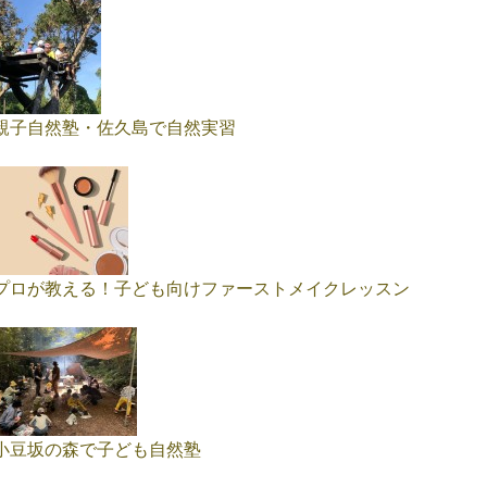
親子自然塾・佐久島で自然実習
プロが教える！子ども向けファーストメイクレッスン
小豆坂の森で子ども自然塾