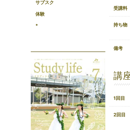
サブスク
受講料
体験
持ち物
*
備考
講
1回目
2回目