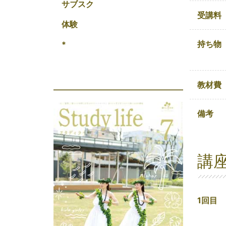
サブスク
受講料
体験
持ち物
*
教材費
備考
講
1回目