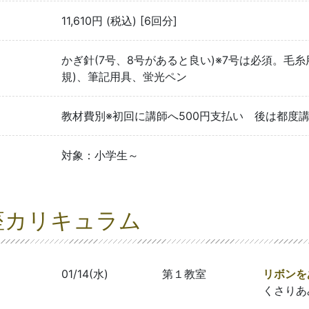
11,610円 (税込) [6回分]
かぎ針(7号、8号があると良い)※7号は必須。毛
規)、筆記用具、蛍光ペン
教材費別※初回に講師へ500円支払い 後は都度
対象：小学生～
座カリキュラム
01/14(水)
第１教室
リボンを
くさりあ