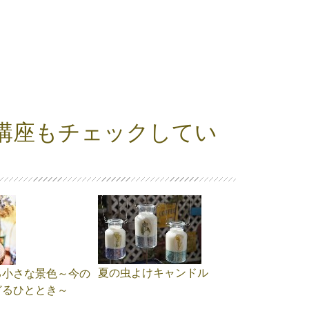
講座もチェックしてい
夏の虫よけキャンドル
る小さな景色～今の
どるひととき～