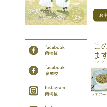
お
こ
ま
ラテアー