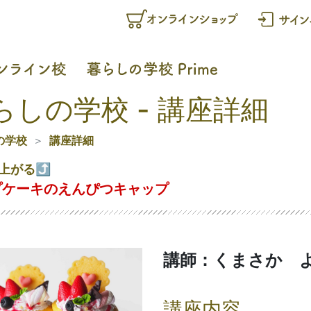
らしの学校 - 講座詳細
の学校
講座詳細
上がる⤴
プケーキのえんぴつキャップ
講師：くまさか 
講座内容