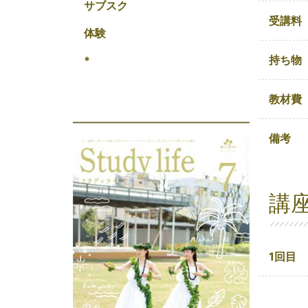
サブスク
受講料
体験
持ち物
*
教材費
備考
講
1回目