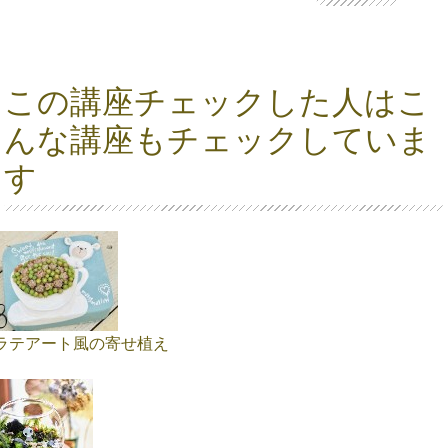
この講座チェックした人はこ
んな講座もチェックしていま
す
ラテアート風の寄せ植え