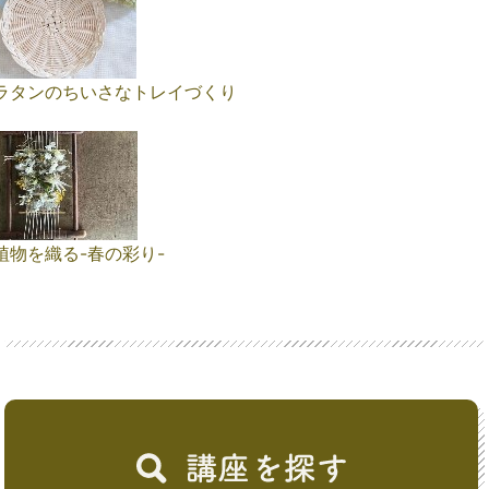
ラタンのちいさなトレイづくり
植物を織る-春の彩り-