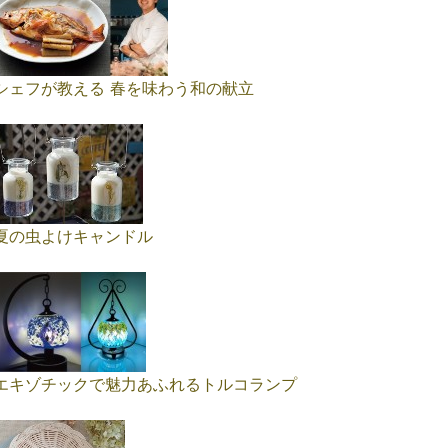
シェフが教える 春を味わう和の献立
夏の虫よけキャンドル
エキゾチックで魅力あふれるトルコランプ