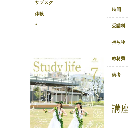
サブスク
時間
体験
*
受講料
持ち物
教材費
備考
講