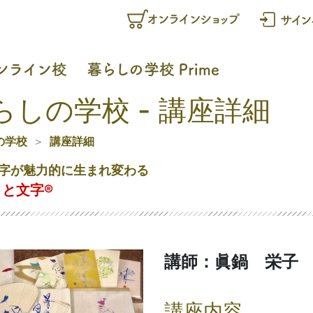
らしの学校 - 講座詳細
の学校
講座詳細
字が魅力的に生まれ変わる
と文字®
講師：眞鍋 栄子
講座内容