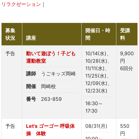
リラクゼーション
｜
募集
開催日・時
受講
状況
講座
間
料
予告
動いて遊ぼう！子ども
10/14(水)、
9,900
運動教室
10/28(水)、
円
11/11(水)、
6回分
講師
うごキッズ岡崎
11/25(水)、
12/09(水)、
開催
岡崎校
12/23(水)
番号
263-859
16:30～
17:30
予告
Let's ゴーゴー 呼吸体
08/31(月)
550
操 体験
円
10:00～